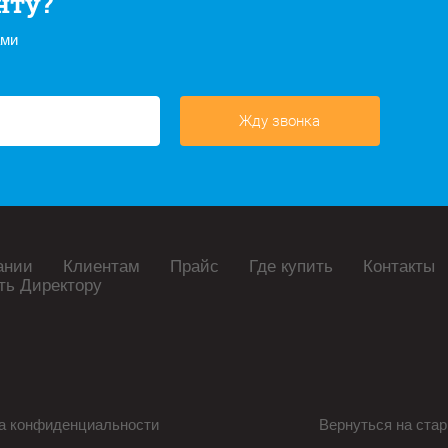
нту?
ами
Жду звонка
ании
Клиентам
Прайс
Где купить
Контакты
ть Директору
а конфиденциальности
Вернуться на стар