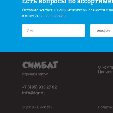
Есть вопросы по ассортиме
Оставьте контакты, наши менеджеры свяжутся с в
и ответят на все вопросы
О комп
Написа
Игрушки оптом
+7 (495) 933 27 02
info@igr.ru
© 2018 «Симбат»
Политик