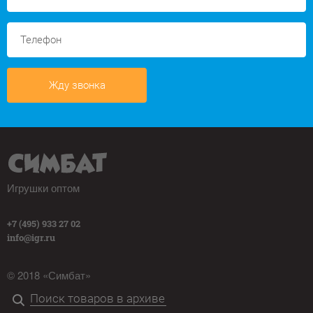
Жду звонка
Игрушки оптом
+7 (495) 933 27 02
info@igr.ru
© 2018 «Симбат»