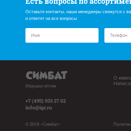
Есть вопросы по ассортиме
Оставьте контакты, наши менеджеры свяжутся с в
и ответят на все вопросы
О комп
Написа
Игрушки оптом
+7 (495) 933 27 02
info@igr.ru
© 2018 «Симбат»
Политик