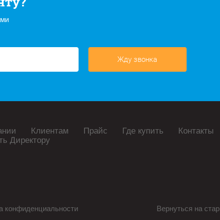
нту?
ами
Жду звонка
ании
Клиентам
Прайс
Где купить
Контакты
ть Директору
а конфиденциальности
Вернуться на стар