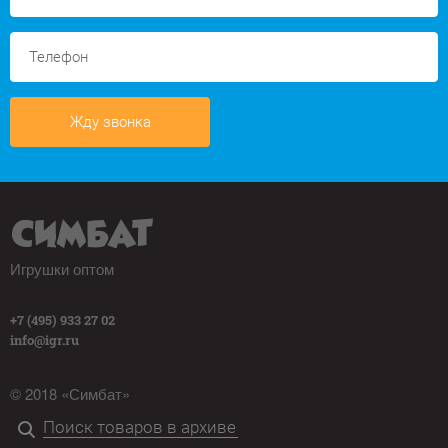
Жду звонка
Игрушки оптом
+7 (495) 933 27 02
info@igr.ru
© 2018 «Симбат»