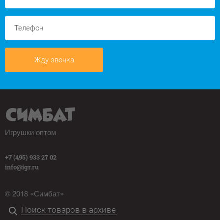
Жду звонка
Игрушки оптом
+7 (495) 933 27 02
info@igr.ru
© 2018 «Симбат»