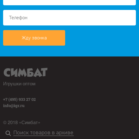
Жду звонка
Игрушки оптом
+7 (495) 933 27 02
info@igr.ru
© 2018 «Симбат»