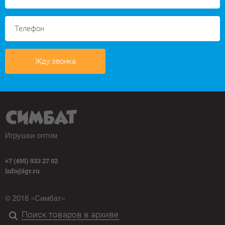
Жду звонка
Игрушки оптом
+7 (495) 933 27 02
info@igr.ru
© 2018 «Симбат»