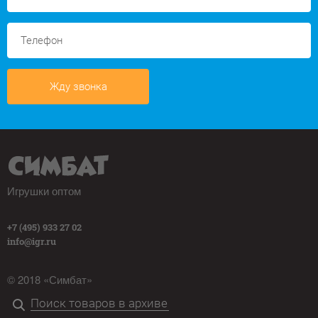
Жду звонка
Игрушки оптом
+7 (495) 933 27 02
info@igr.ru
© 2018 «Симбат»