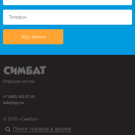
Жду звонка
Игрушки оптом
+7 (495) 933 27 02
info@igr.ru
© 2018 «Симбат»