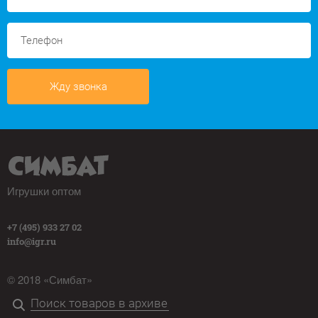
Жду звонка
Игрушки оптом
+7 (495) 933 27 02
info@igr.ru
© 2018 «Симбат»