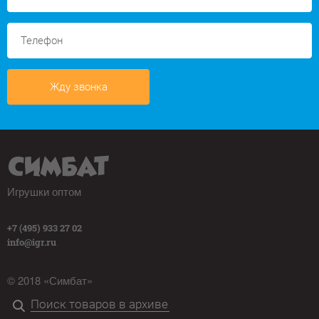
Жду звонка
Игрушки оптом
+7 (495) 933 27 02
info@igr.ru
© 2018 «Симбат»