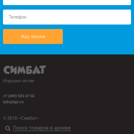
Жду звонка
Игрушки оптом
+7 (495) 933 27 02
info@igr.ru
© 2018 «Симбат»