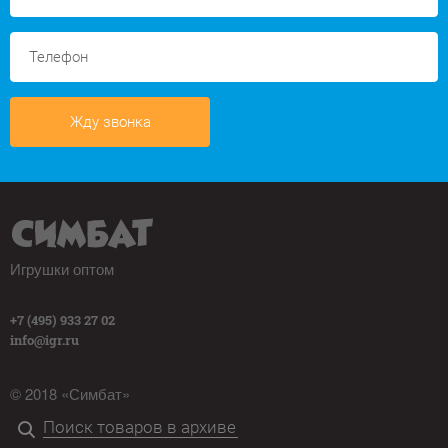
Жду звонка
Игрушки оптом
+7 (495) 933 27 02
info@igr.ru
© 2018 «Симбат»