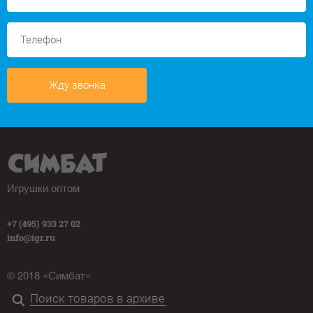
Жду звонка
Игрушки оптом
+7 (495) 933 27 02
info@igr.ru
© 2018 «Симбат»