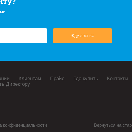
нту?
ами
Жду звонка
ании
Клиентам
Прайс
Где купить
Контакты
ть Директору
а конфиденциальности
Вернуться на стар