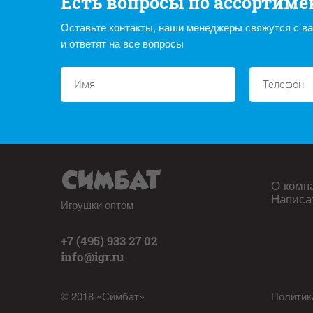
Есть вопросы по ассортиме
Оставьте контакты, наши менеджеры свяжутся с в
и ответят на все вопросы
О комп
Написа
Игрушки оптом
+7 (495) 933 27 02
info@igr.ru
© 2018 «Симбат»
Политик