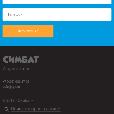
Жду звонка
Игрушки оптом
+7 (495) 933 27 02
info@igr.ru
© 2018 «Симбат»