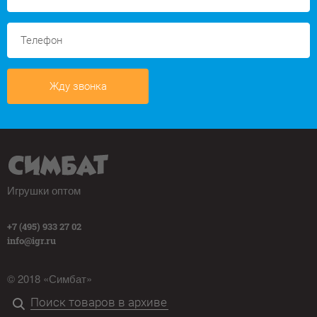
Жду звонка
Игрушки оптом
+7 (495) 933 27 02
info@igr.ru
© 2018 «Симбат»