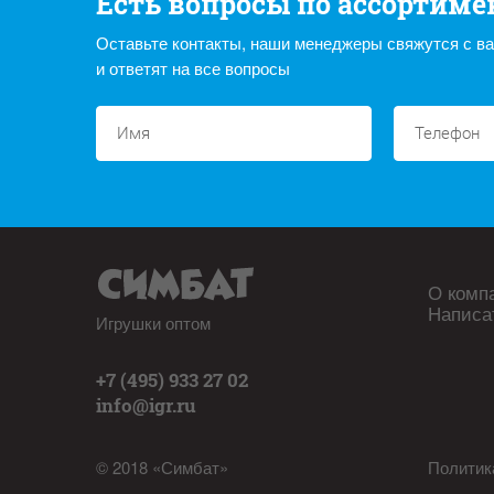
Есть вопросы по ассортиме
Оставьте контакты, наши менеджеры свяжутся с в
и ответят на все вопросы
О комп
Написа
Игрушки оптом
+7 (495) 933 27 02
info@igr.ru
© 2018 «Симбат»
Политик