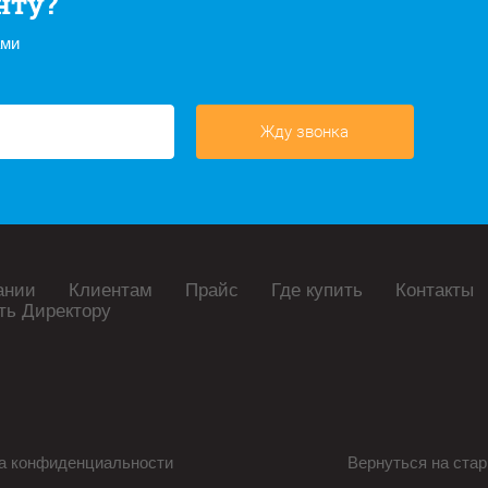
нту?
ами
Жду звонка
ании
Клиентам
Прайс
Где купить
Контакты
ть Директору
а конфиденциальности
Вернуться на стар