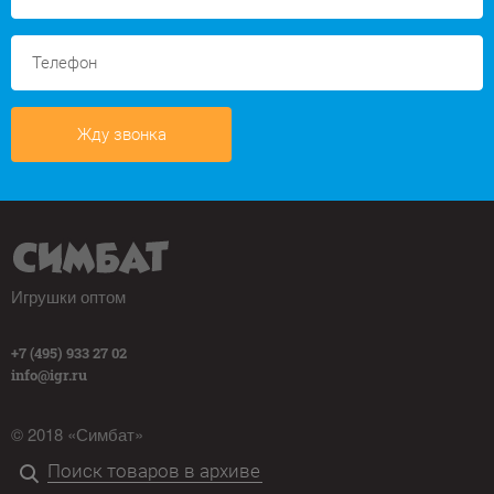
Жду звонка
Игрушки оптом
+7 (495) 933 27 02
info@igr.ru
© 2018 «Симбат»