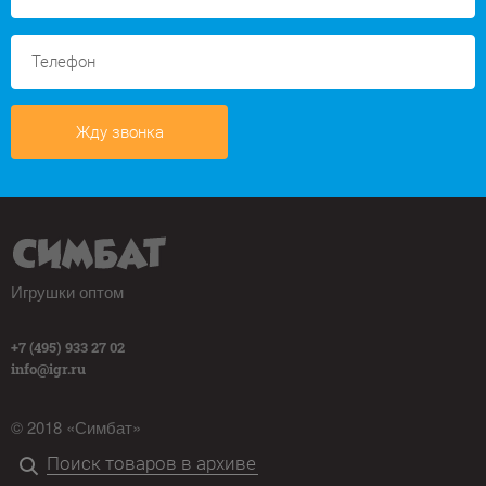
Жду звонка
Игрушки оптом
+7 (495) 933 27 02
info@igr.ru
© 2018 «Симбат»