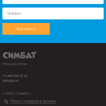
Жду звонка
Игрушки оптом
+7 (495) 933 27 02
info@igr.ru
© 2018 «Симбат»