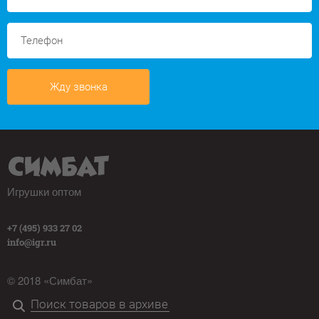
Жду звонка
Игрушки оптом
+7 (495) 933 27 02
info@igr.ru
© 2018 «Симбат»