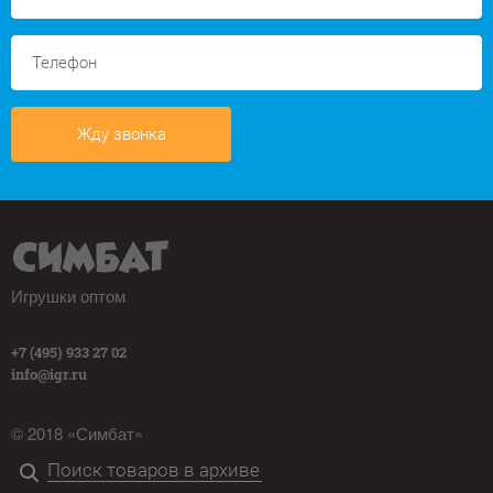
Жду звонка
Игрушки оптом
+7 (495) 933 27 02
info@igr.ru
© 2018 «Симбат»