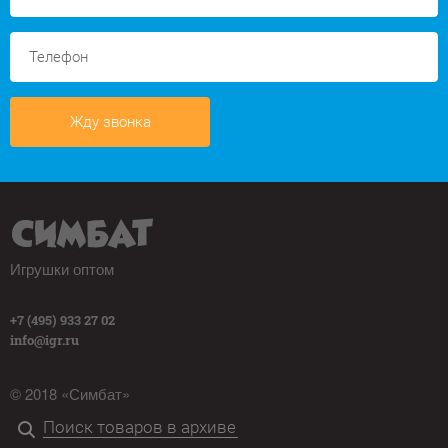
Жду звонка
Игрушки оптом
+7 (495) 933 27 02
info@igr.ru
© 2018 «Симбат»