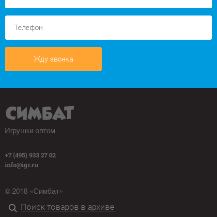
Жду звонка
Игрушки оптом
+7 (495) 933 27 02
info@igr.ru
© 2018 «Симбат»