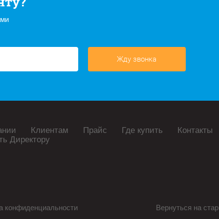
нту?
ами
Жду звонка
ании
Клиентам
Прайс
Где купить
Контакты
ть Директору
а конфиденциальности
Вернуться на стар