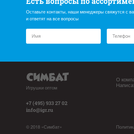
Есть вопросы по ассортиме
Оставьте контакты, наши менеджеры свяжутся с в
и ответят на все вопросы
О комп
Написа
Игрушки оптом
+7 (495) 933 27 02
info@igr.ru
© 2018 «Симбат»
Политик