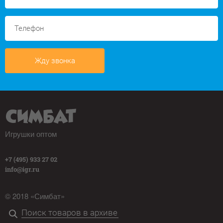
Жду звонка
Игрушки оптом
+7 (495) 933 27 02
info@igr.ru
© 2018 «Симбат»