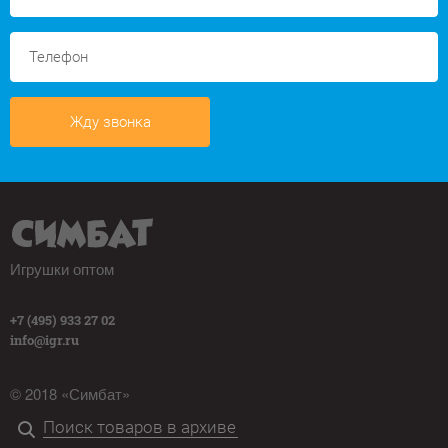
Жду звонка
Игрушки оптом
+7 (495) 933 27 02
info@igr.ru
© 2018 «Симбат»