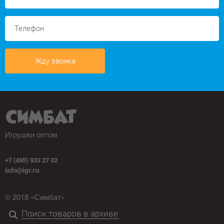
Жду звонка
Игрушки оптом
+7 (495) 933 27 02
info@igr.ru
© 2018 «Симбат»