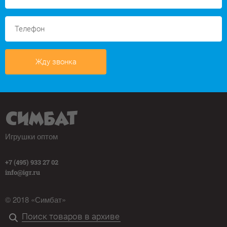
Жду звонка
Игрушки оптом
+7 (495) 933 27 02
info@igr.ru
© 2018 «Симбат»