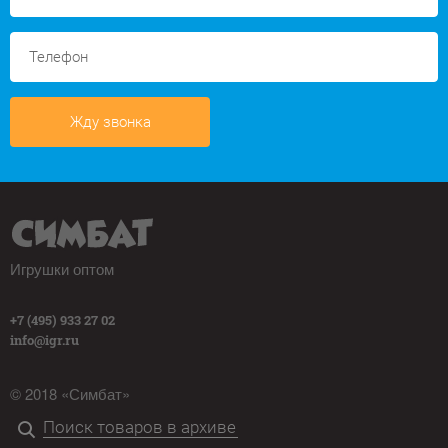
Жду звонка
Игрушки оптом
+7 (495) 933 27 02
info@igr.ru
© 2018 «Симбат»