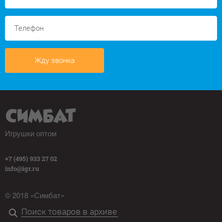
Жду звонка
Игрушки оптом
+7 (495) 933 27 02
info@igr.ru
© 2018 «Симбат»