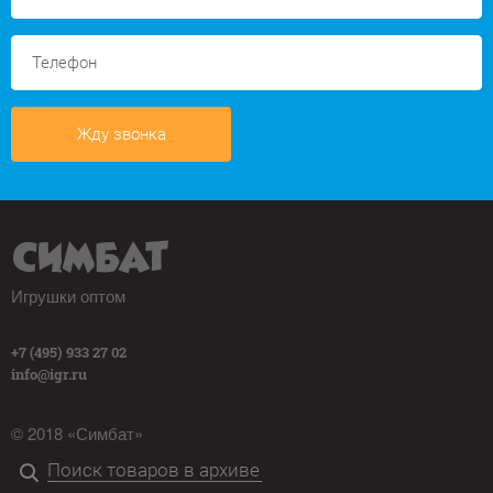
Жду звонка
Игрушки оптом
+7 (495) 933 27 02
info@igr.ru
© 2018 «Симбат»