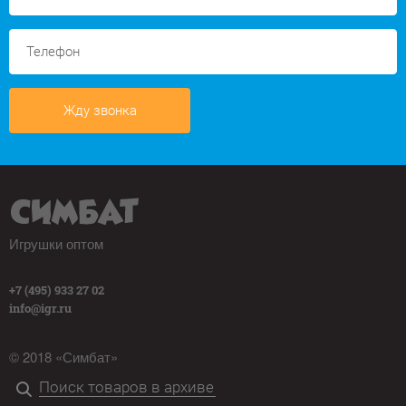
Жду звонка
Игрушки оптом
+7 (495) 933 27 02
info@igr.ru
© 2018 «Симбат»