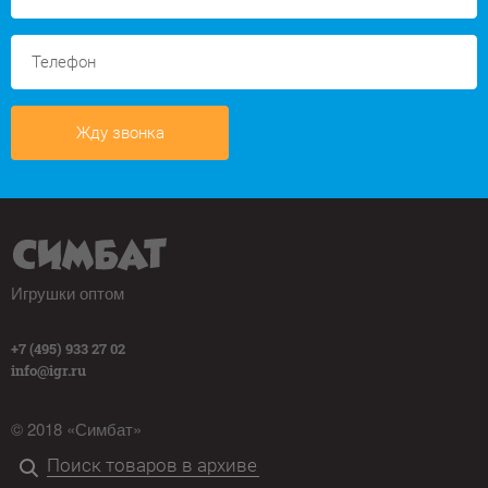
Жду звонка
Игрушки оптом
+7 (495) 933 27 02
info@igr.ru
© 2018 «Симбат»