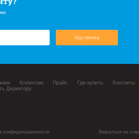
нту?
ами
Жду звонка
ании
Клиентам
Прайс
Где купить
Контакты
ть Директору
а конфиденциальности
Вернуться на стар