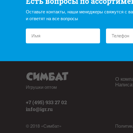
Есть вопросы по ассортиме
Оставьте контакты, наши менеджеры свяжутся с в
и ответят на все вопросы
О комп
Написа
Игрушки оптом
+7 (495) 933 27 02
info@igr.ru
© 2018 «Симбат»
Политик