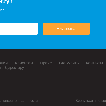
нту?
ами
Жду звонка
ании
Клиентам
Прайс
Где купить
Контакты
ть Директору
а конфиденциальности
Вернуться на стар