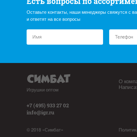
Есть вопросы по ассортиме
Оставьте контакты, наши менеджеры свяжутся с в
и ответят на все вопросы
О комп
Написа
Игрушки оптом
+7 (495) 933 27 02
info@igr.ru
© 2018 «Симбат»
Политик