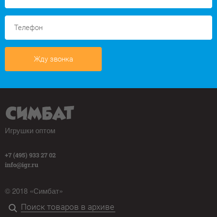
Жду звонка
Игрушки оптом
+7 (495) 933 27 02
info@igr.ru
© 2018 «Симбат»