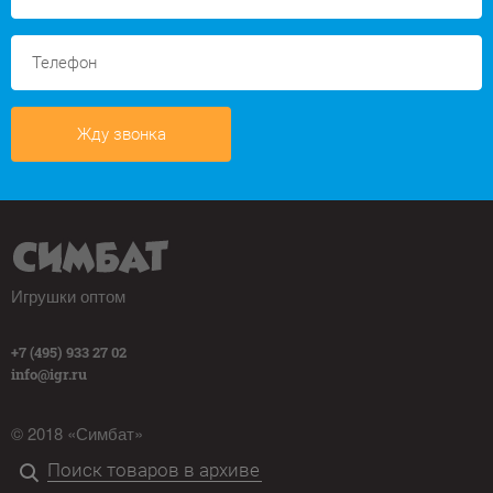
Жду звонка
Игрушки оптом
+7 (495) 933 27 02
info@igr.ru
© 2018 «Симбат»