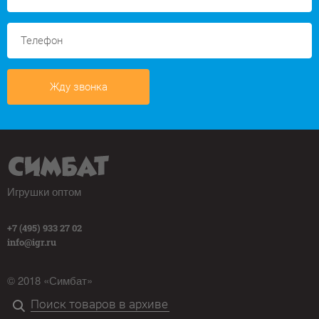
Жду звонка
Игрушки оптом
+7 (495) 933 27 02
info@igr.ru
© 2018 «Симбат»