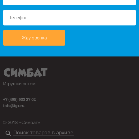
Жду звонка
Игрушки оптом
+7 (495) 933 27 02
info@igr.ru
© 2018 «Симбат»