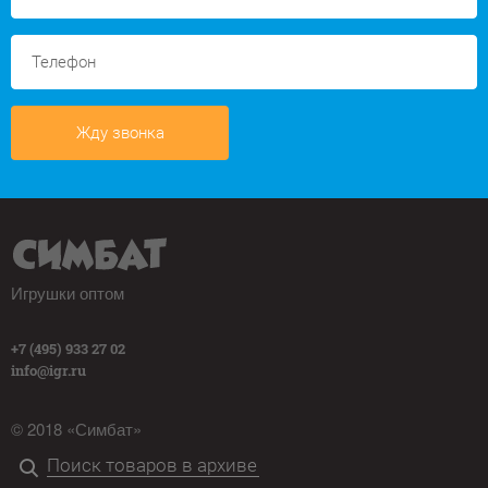
Жду звонка
Игрушки оптом
+7 (495) 933 27 02
info@igr.ru
© 2018 «Симбат»