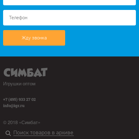
Жду звонка
Игрушки оптом
+7 (495) 933 27 02
info@igr.ru
© 2018 «Симбат»