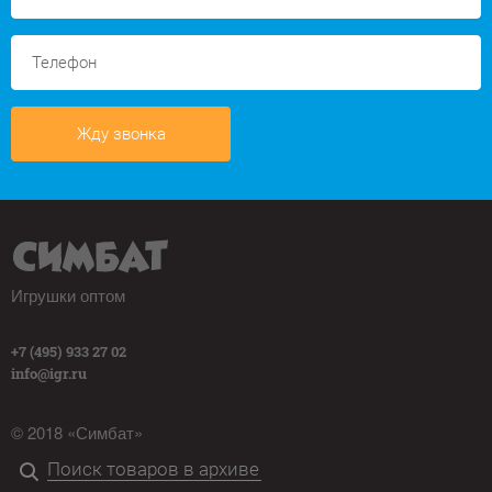
Жду звонка
Игрушки оптом
+7 (495) 933 27 02
info@igr.ru
© 2018 «Симбат»