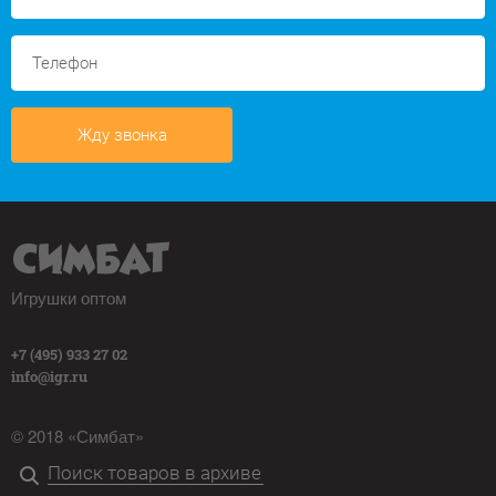
Жду звонка
Игрушки оптом
+7 (495) 933 27 02
info@igr.ru
© 2018 «Симбат»