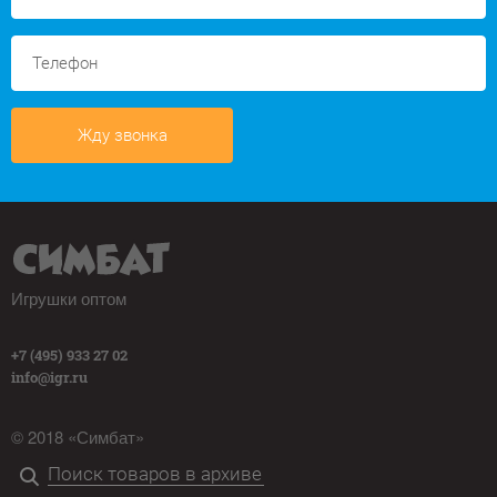
Жду звонка
Игрушки оптом
+7 (495) 933 27 02
info@igr.ru
© 2018 «Симбат»