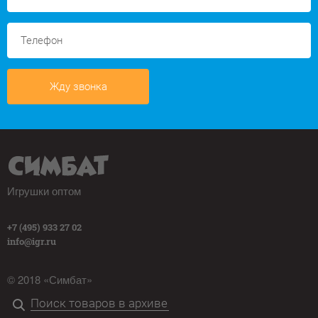
Жду звонка
Игрушки оптом
+7 (495) 933 27 02
info@igr.ru
© 2018 «Симбат»