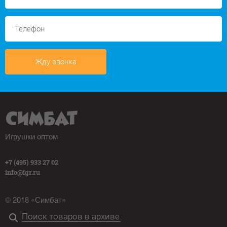
Жду звонка
Игрушки оптом
+7 (495) 933 27 02
info@igr.ru
© 2018 «Симбат»