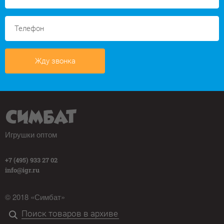
Жду звонка
Игрушки оптом
+7 (495) 933 27 02
info@igr.ru
© 2018 «Симбат»