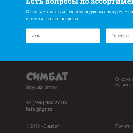
Есть вопросы по ассортиме
Оставьте контакты, наши менеджеры свяжутся с в
и ответят на все вопросы
О комп
Написа
Игрушки оптом
+7 (495) 933 27 02
info@igr.ru
© 2018 «Симбат»
Политик