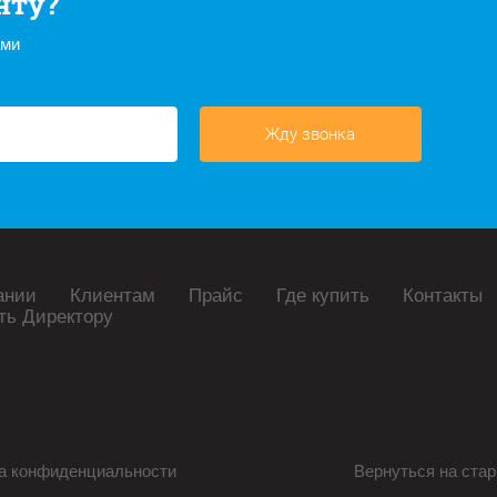
нту?
ами
Жду звонка
ании
Клиентам
Прайс
Где купить
Контакты
ть Директору
а конфиденциальности
Вернуться на стар